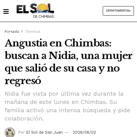
DEPARTAMENTOS
Portada
Chimbas
Angustia en Chimbas:
buscan a Nidia, una mujer
que salió de su casa y no
regresó
Nidia fue vista por última vez durante la
mañana de este lunes en Chimbas. Su
familia activó una intensa búsqueda y pide
colaboración.
Por
El Sol de San Juan
2026/06/02