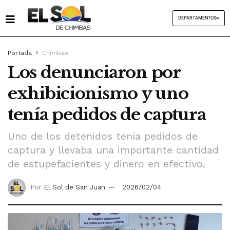
DEPARTAMENTOS
Portada
Chimbas
Los denunciaron por
exhibicionismo y uno
tenía pedidos de captura
Uno de los detenidos tenía pedidos de
captura y llevaba una importante cantidad
de estupefacientes y dinero en efectivo.
Por
El Sol de San Juan
2026/02/04