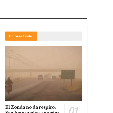
Lo más leído:
El Zonda no da respiro:
San Juan vuelve a quedar