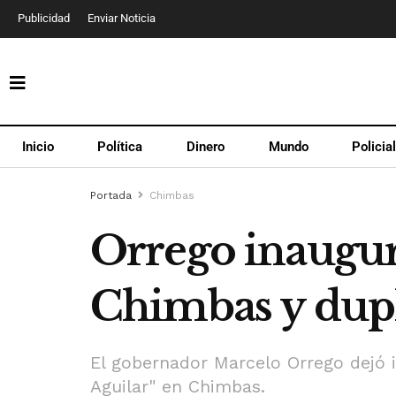
Publicidad
Enviar Noticia
Inicio
Política
Dinero
Mundo
Policia
Portada
Chimbas
Orrego inaugur
Chimbas y dupl
El gobernador Marcelo Orrego dejó 
Aguilar" en Chimbas.