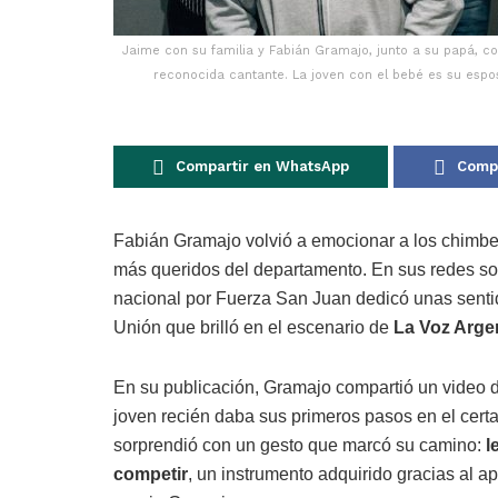
Jaime con su familia y Fabián Gramajo, junto a su papá, c
reconocida cantante. La joven con el bebé es su espo
Compartir en WhatsApp
Compa
Fabián Gramajo volvió a emocionar a los chimber
más queridos del departamento. En sus redes soc
nacional por Fuerza San Juan dedicó unas sent
Unión que brilló en el escenario de
La Voz Arge
En su publicación, Gramajo compartió un video de
joven recién daba sus primeros pasos en el certam
sorprendió con un gesto que marcó su camino:
l
competir
, un instrumento adquirido gracias al 