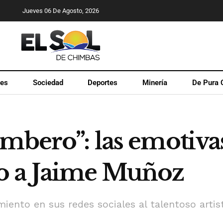
Jueves 06 De Agosto, 2026
les
Sociedad
Deportes
Minería
De Pura 
mbero”: las emotiva
o a Jaime Muñoz
miento en sus redes sociales al talentoso art