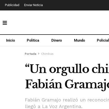
Publicidad
Enviar Noticia
Inicio
Política
Dinero
Mundo
Policia
Portada
Chimbas
“Un orgullo chi
Fabián Gramaj
Fabián Gramajo realizó un reconoci
llegó a La Voz Argentina.