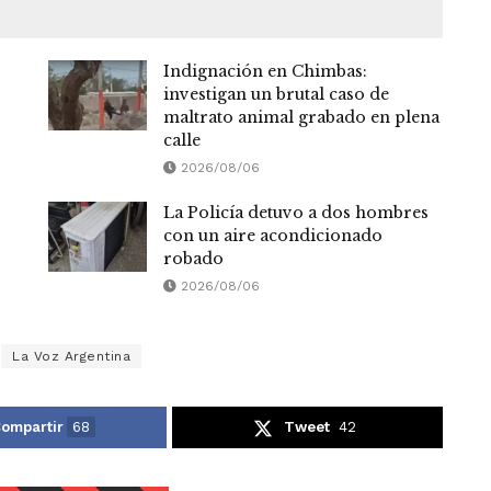
Indignación en Chimbas:
investigan un brutal caso de
maltrato animal grabado en plena
calle
2026/08/06
La Policía detuvo a dos hombres
con un aire acondicionado
robado
2026/08/06
La Voz Argentina
ompartir
68
Tweet
42