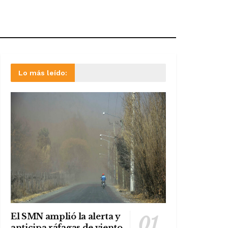
Lo más leído:
El SMN amplió la alerta y
anticipa ráfagas de viento