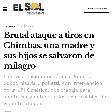
DEPARTAMENTOS
Portada
Chimbas
Brutal ataque a tiros en
Chimbas: una madre y
sus hijos se salvaron de
milagro
La investigación quedó a cargo de la
Subcomisaría Cipolletti, con intervención
de la UFI Genérica, que trabaja para
identificar y detener a los responsables del
violento ataque.