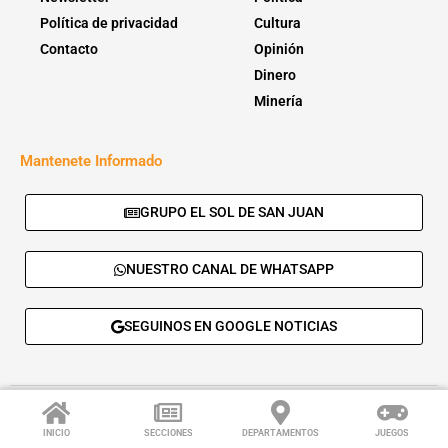
Política de privacidad
Cultura
Contacto
Opinión
Dinero
Minería
Mantenete Informado
GRUPO EL SOL DE SAN JUAN
NUESTRO CANAL DE WHATSAPP
SEGUINOS EN GOOGLE NOTICIAS
© 2026 - El Sol de San Juan. Todos los derechos reservados. |
Desarrolla:
Daskalos Solutions
.
INICIO
SECCIONES
DEPARTAMENTOS
JUEGOS