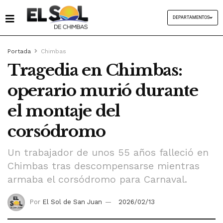
DEPARTAMENTOS
Portada
Chimbas
Tragedia en Chimbas:
operario murió durante
el montaje del
corsódromo
Un trabajador de unos 55 años falleció en
Chimbas tras descompensarse mientras
armaba el corsódromo para Carnaval.
Por
El Sol de San Juan
2026/02/13