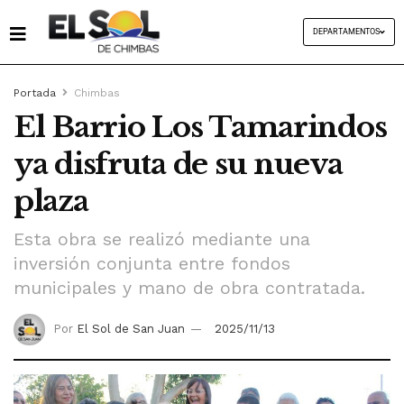
DEPARTAMENTOS
Portada
Chimbas
El Barrio Los Tamarindos
ya disfruta de su nueva
plaza
Esta obra se realizó mediante una
inversión conjunta entre fondos
municipales y mano de obra contratada.
Por
El Sol de San Juan
2025/11/13