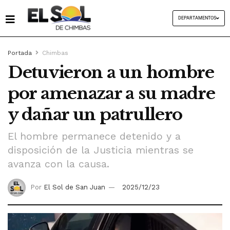
DEPARTAMENTOS
Portada
Chimbas
Detuvieron a un hombre
por amenazar a su madre
y dañar un patrullero
El hombre permanece detenido y a
disposición de la Justicia mientras se
avanza con la causa.
Por
El Sol de San Juan
2025/12/23