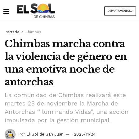
DEPARTAMENTOS
Portada
Chimbas
Chimbas marcha contra
la violencia de género en
una emotiva noche de
antorchas
La comunidad de Chimbas realizará este
martes 25 de noviembre la Marcha de
Antorchas “Iluminando Vidas”, una acción
impulsada por la gestión municipal
Por
El Sol de San Juan
2025/11/24