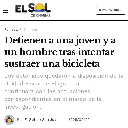
DEPARTAMENTOS
Portada
Chimbas
Detienen a una joven y a
un hombre tras intentar
sustraer una bicicleta
Los detenidos quedaron a disposición de la
Unidad Fiscal de Flagrancia, que
continuará con las actuaciones
correspondientes en el marco de la
investigación.
Por
El Sol de San Juan
2026/02/25