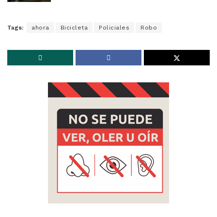
Tags:
ahora
Bicicleta
Policiales
Robo