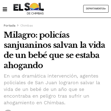
DEPARTAMENTOS
Portada
Chimbas
Milagro: policías
sanjuaninos salvan la vida
de un bebé que se estaba
ahogando
En una dramática intervención, agentes
policiales de San Juan lograron salvar la
vida de un bebé de un año que se
encontraba en peligro tras sufrir un
ahogamiento en Chimbas.