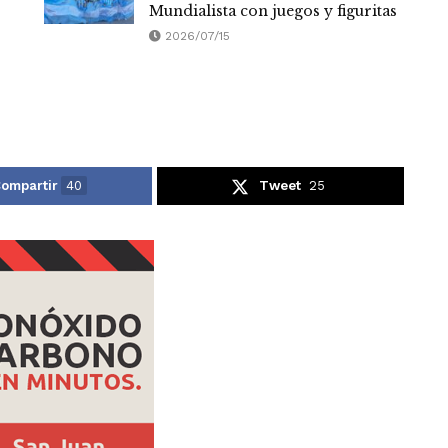
Mundialista con juegos y figuritas
2026/07/15
ompartir
40
Tweet
25