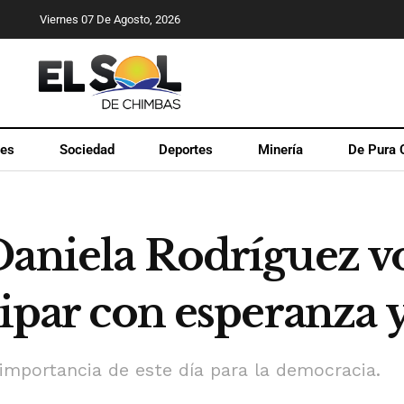
Viernes 07 De Agosto, 2026
les
Sociedad
Deportes
Minería
De Pura 
Daniela Rodríguez 
icipar con esperanz
 importancia de este día para la democracia.