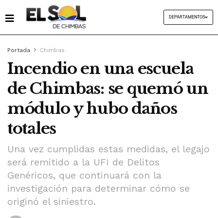
DEPARTAMENTOS
Portada
Chimbas
Incendio en una escuela
de Chimbas: se quemó un
módulo y hubo daños
totales
Una vez cumplidas estas medidas, el legajo
será remitido a la UFI de Delitos
Genéricos, que continuará con la
investigación para determinar cómo se
originó el siniestro.