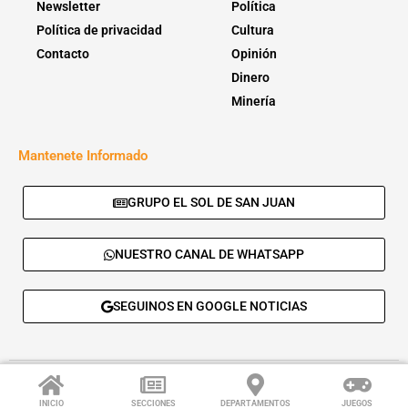
Newsletter
Política
Política de privacidad
Cultura
Contacto
Opinión
Dinero
Minería
Mantenete Informado
GRUPO EL SOL DE SAN JUAN
NUESTRO CANAL DE WHATSAPP
SEGUINOS EN GOOGLE NOTICIAS
© 2026 - El Sol de San Juan. Todos los derechos reservados. |
Desarrolla:
Daskalos Solutions
.
INICIO
SECCIONES
DEPARTAMENTOS
JUEGOS