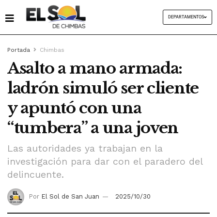
DEPARTAMENTOS
Portada
Chimbas
Asalto a mano armada:
ladrón simuló ser cliente
y apuntó con una
“tumbera” a una joven
Las autoridades ya trabajan en la
investigación para dar con el paradero del
delincuente.
Por
El Sol de San Juan
2025/10/30