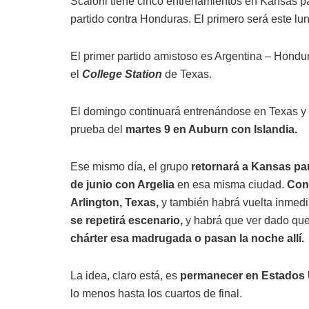
Scaloni tiene cinco entrenamientos en Kansas pa
partido contra Honduras. El primero será este lun
El primer partido amistoso es Argentina – Hondu
el
College Station
de Texas.
El domingo continuará entrenándose en Texas y
prueba del
martes 9 en Auburn con Islandia.
Ese mismo día, el grupo
retornará a Kansas par
de junio con Argelia
en esa misma ciudad.
Con 
Arlington, Texas,
y también habrá vuelta inmed
se repetirá escenario,
y habrá que ver dado que 
chárter esa madrugada o pasan la noche allí.
La idea, claro está, es
permanecer en Estados U
lo menos hasta los cuartos de final.