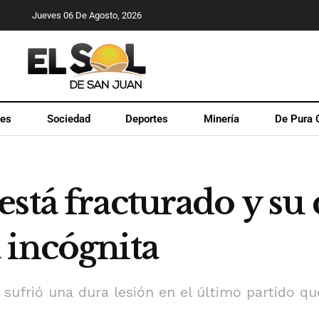
Jueves 06 De Agosto, 2026
les
Sociedad
Deportes
Minería
De Pura 
stá fracturado y su 
 incógnita
 sufrió una dura lesión en el último partido qu