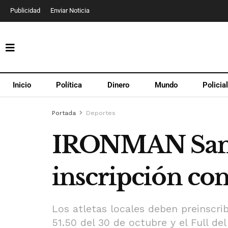
Publicidad
Enviar Noticia
Inicio
Política
Dinero
Mundo
Policia
Portada
Deportes
IRONMAN San J
inscripción co
Los atletas locales deben preinscrib
51.50 del 30 de octubre y el Full de