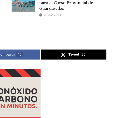
para el Curso Provincial de
Guardavidas
2025/12/09
ompartir
40
Tweet
25