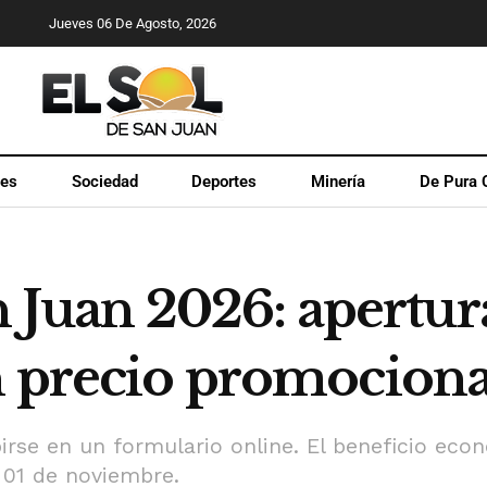
Jueves 06 De Agosto, 2026
les
Sociedad
Deportes
Minería
De Pura 
uan 2026: apertur
n precio promociona
irse en un formulario online. El beneficio econ
l 01 de noviembre.