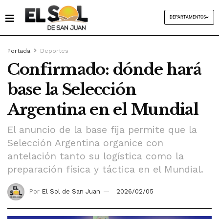
DEPARTAMENTOS
Portada
Deportes
Confirmado: dónde hará
base la Selección
Argentina en el Mundial
El anuncio de la base fija permite que la
Selección Argentina organice con
antelación tanto su logística como la
preparación física y táctica en el Mundial.
Por
El Sol de San Juan
2026/02/05