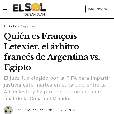
DEPARTAMENTOS
Portada
Deportes
Quién es François
Letexier, el árbitro
francés de Argentina vs.
Egipto
El juez fue elegido por la FIFA para impartir
justicia este martes en el partido entre la
Albiceleste y Egipto, por los octavos de
final de la Copa del Mundo.
Por
El Sol de San Juan
2026/07/06