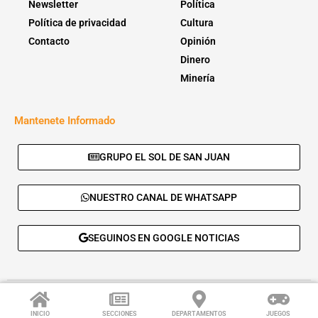
Newsletter
Política
Política de privacidad
Cultura
Contacto
Opinión
Dinero
Minería
Mantenete Informado
GRUPO EL SOL DE SAN JUAN
NUESTRO CANAL DE WHATSAPP
SEGUINOS EN GOOGLE NOTICIAS
© 2026 - El Sol de San Juan. Todos los derechos reservados. |
Desarrolla:
Daskalos Solutions
.
INICIO
SECCIONES
DEPARTAMENTOS
JUEGOS