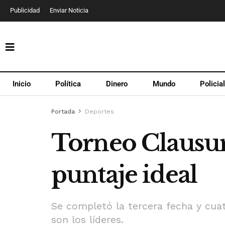
Publicidad
Enviar Noticia
Inicio
Política
Dinero
Mundo
Policia
Portada
Deportes
Torneo Clausu
puntaje ideal
Se completó la tercera fecha y cua
son los líderes.