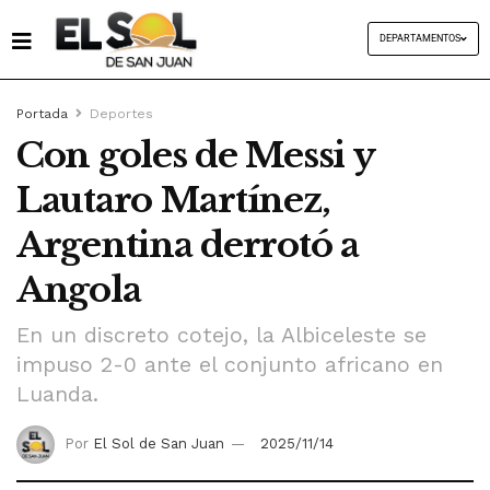
DEPARTAMENTOS
Portada
Deportes
Con goles de Messi y
Lautaro Martínez,
Argentina derrotó a
Angola
En un discreto cotejo, la Albiceleste se
impuso 2-0 ante el conjunto africano en
Luanda.
Por
El Sol de San Juan
2025/11/14