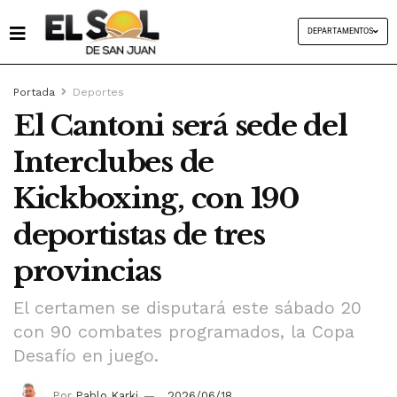
DEPARTAMENTOS
Portada
Deportes
El Cantoni será sede del
Interclubes de
Kickboxing, con 190
deportistas de tres
provincias
El certamen se disputará este sábado 20
con 90 combates programados, la Copa
Desafío en juego.
Por
Pablo Karki
2026/06/18