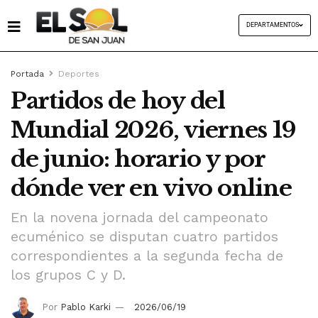
DEPARTAMENTOS
Portada
Deportes
Partidos de hoy del
Mundial 2026, viernes 19
de junio: horario y por
dónde ver en vivo online
En la novena jornada del campeonato
ecuménico se disputan cuatro partidos
correspondientes a la segunda fecha de
los grupos C y D.
Por
Pablo Karki
2026/06/19