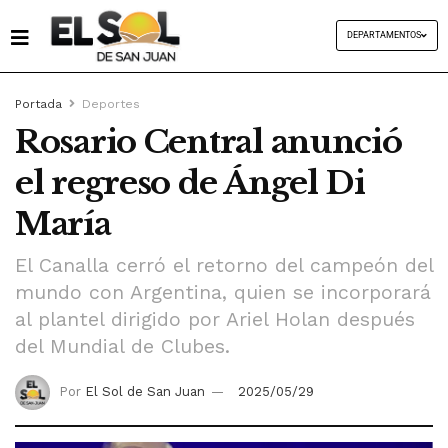
DEPARTAMENTOS
Portada
Deportes
Rosario Central anunció
el regreso de Ángel Di
María
El Canalla cerró el retorno del campeón del
mundo con Argentina, quien se incorporará
al plantel dirigido por Ariel Holan después
del Mundial de Clubes.
Por
El Sol de San Juan
2025/05/29