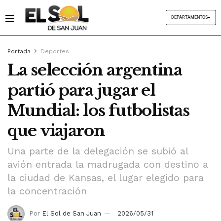
DEPARTAMENTOS
Portada
Deportes
La selección argentina
partió para jugar el
Mundial: los futbolistas
que viajaron
Una parte de la delegación se subió al
avión entrada la madrugada con destino a
la ciudad de Kansas, el lugar elegido para
la concentración
Por
El Sol de San Juan
2026/05/31