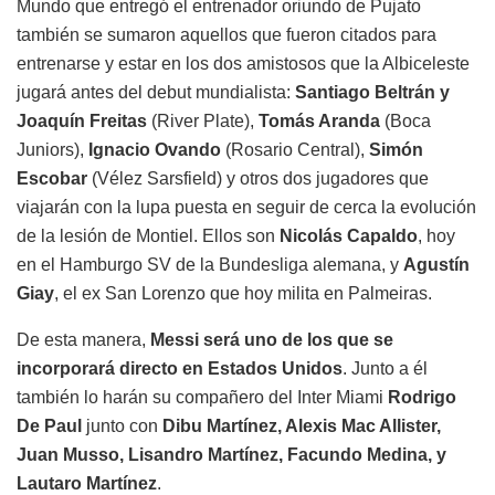
Mundo que entregó el entrenador oriundo de Pujato
también se sumaron aquellos que fueron citados para
entrenarse y estar en los dos amistosos que la Albiceleste
jugará antes del debut mundialista:
Santiago Beltrán y
Joaquín Freitas
(River Plate),
Tomás Aranda
(Boca
Juniors),
Ignacio Ovando
(Rosario Central),
Simón
Escobar
(Vélez Sarsfield) y otros dos jugadores que
viajarán con la lupa puesta en seguir de cerca la evolución
de la lesión de Montiel. Ellos son
Nicolás Capaldo
, hoy
en el Hamburgo SV de la Bundesliga alemana, y
Agustín
Giay
, el ex San Lorenzo que hoy milita en Palmeiras.
De esta manera,
Messi será uno de los que se
incorporará directo en Estados Unidos
. Junto a él
también lo harán su compañero del Inter Miami
Rodrigo
De Paul
junto con
Dibu Martínez, Alexis Mac Allister,
Juan Musso, Lisandro Martínez, Facundo Medina, y
Lautaro Martínez
.