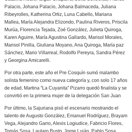
Palacio, Johana Palacio, Johana Balmaceda, Juliana
Ribeyrolles, Katherina Ortiz, Luna Cabello, Mariana
Mallea, María Alejandra Elizondo, Paulina Riveros, Priscila
Murúa, Florencia Tejada, Zoé González, Julieta Quiroga,
Karen Aguirre, María Agustina Gallardo, Marisol Morales,
Marisol Pinilla, Giuliana Moyano, Ana Quiroga, María paz
Sánchez, Mario Villarreal, Rodolfo Pereyra, Sandra Pérez
y Georgina Amicarelli.
Por otra parte, este año el Pre Cosquín sumó malambo
solista femenino como nueva categoría y, con solo 17 años
de edad, Martina “La Cuyanita” Pizarro quedó finalista y se
convirtió en la primera mujer de la delegación San Juan
Por último, la Sajuriana pisó el escenario mostrando el
talento de Augusto González, Emanuel Rodríguez, Brayam
Vega, Alejandro Garro, Alexis Logiudice, Fabricio Flores,
Tomás Sosa, Lautaro Busto, Jorge Luján, Pablo Sosa,