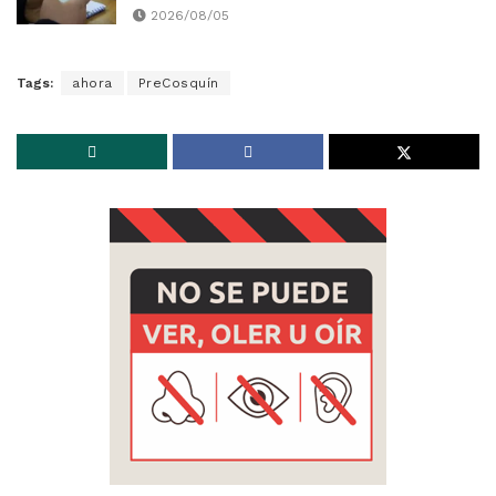
2026/08/05
Tags:
ahora
PreCosquín