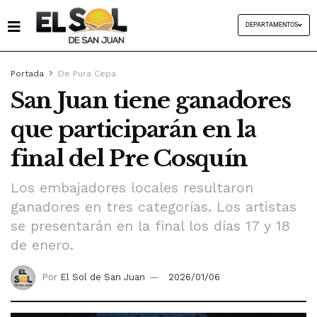
DEPARTAMENTOS
Portada
De Pura Cepa
San Juan tiene ganadores
que participarán en la
final del Pre Cosquín
Los embajadores locales resultaron
ganadores en tres categorías. Los artistas
se presentarán en la final los días 17 y 18
de enero.
Por
El Sol de San Juan
2026/01/06