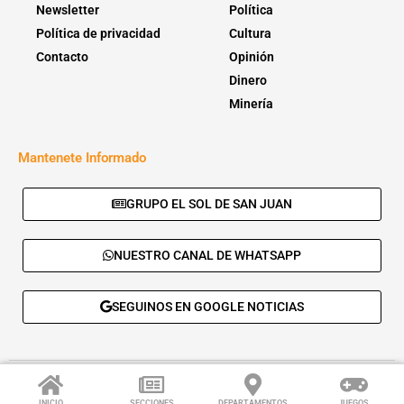
Newsletter
Política
Política de privacidad
Cultura
Contacto
Opinión
Dinero
Minería
Mantenete Informado
GRUPO EL SOL DE SAN JUAN
NUESTRO CANAL DE WHATSAPP
SEGUINOS EN GOOGLE NOTICIAS
© 2026 - El Sol de San Juan. Todos los derechos reservados. |
Desarrolla:
Daskalos Solutions
.
INICIO
SECCIONES
DEPARTAMENTOS
JUEGOS