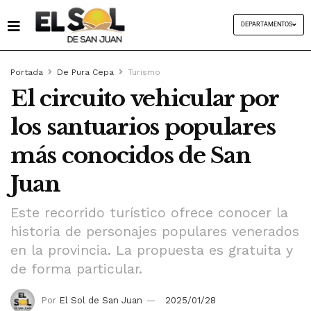
DEPARTAMENTOS
Portada
De Pura Cepa
Turismo
El circuito vehicular por
los santuarios populares
más conocidos de San
Juan
Este recorrido turístico ofrece conocer la
historia de personajes populares venerados
en la provincia. La propuesta es gratuita y
de forma particular.
Por
El Sol de San Juan
2025/01/28