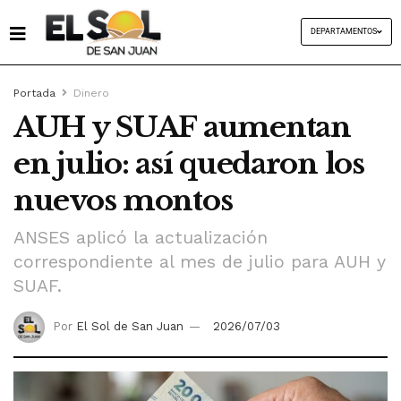
DEPARTAMENTOS
Portada
Dinero
AUH y SUAF aumentan
en julio: así quedaron los
nuevos montos
ANSES aplicó la actualización
correspondiente al mes de julio para AUH y
SUAF.
Por
El Sol de San Juan
2026/07/03