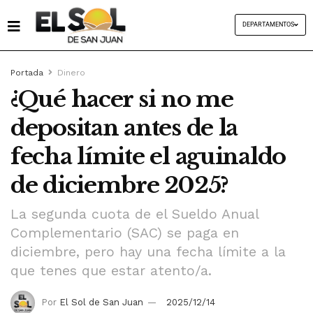
DEPARTAMENTOS
Portada
Dinero
¿Qué hacer si no me
depositan antes de la
fecha límite el aguinaldo
de diciembre 2025?
La segunda cuota de el Sueldo Anual
Complementario (SAC) se paga en
diciembre, pero hay una fecha límite a la
que tenes que estar atento/a.
Por
El Sol de San Juan
2025/12/14