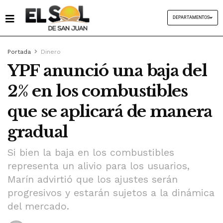
DEPARTAMENTOS
Portada
Dinero
YPF anunció una baja del
2% en los combustibles
que se aplicará de manera
gradual
Si bien la baja en los combustibles
representa un alivio para los usuarios,
Marín advirtió que los ajustes serán
progresivos y estarán sujetos a la dinámica
del mercado.