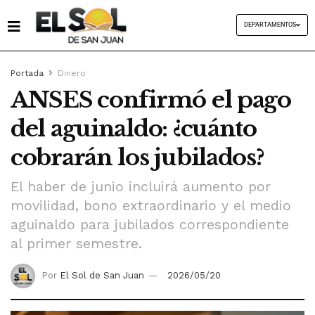
DEPARTAMENTOS
Portada
Dinero
ANSES confirmó el pago
del aguinaldo: ¿cuánto
cobrarán los jubilados?
El haber de junio incluirá aumento por
movilidad, bono extraordinario y el medio
aguinaldo para jubilados correspondiente
al primer semestre.
Por
El Sol de San Juan
2026/05/20