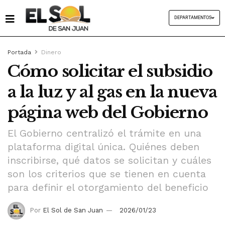
DEPARTAMENTOS
Portada
Dinero
Cómo solicitar el subsidio
a la luz y al gas en la nueva
página web del Gobierno
El Gobierno centralizó el trámite en una
plataforma digital única. Quiénes deben
inscribirse, qué datos se solicitan y cuáles
son los criterios que se tienen en cuenta
para definir el otorgamiento del beneficio
Por
El Sol de San Juan
2026/01/23