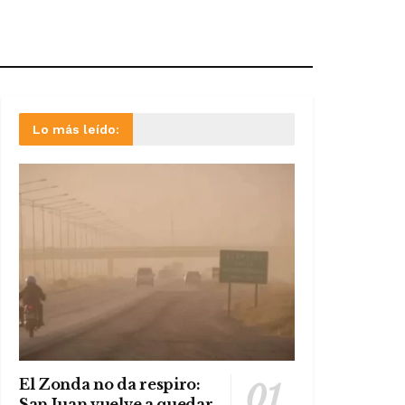
Lo más leído:
El Zonda no da respiro:
San Juan vuelve a quedar