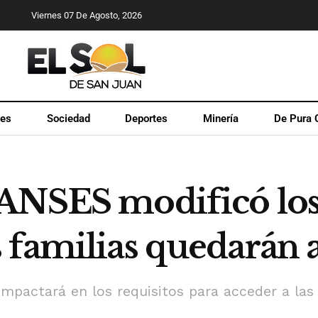
Viernes 07 De Agosto, 2026
les
Sociedad
Deportes
Minería
De Pura 
ANSES modificó los 
 familias quedarán 
impactará en los requisitos para acceder a las