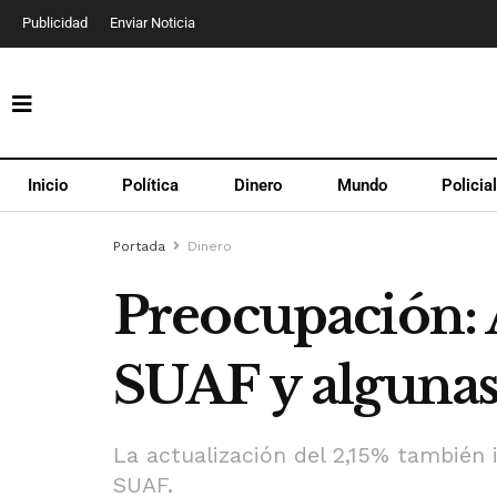
Publicidad
Enviar Noticia
Inicio
Política
Dinero
Mundo
Policia
Portada
Dinero
Preocupación: 
SUAF y algunas
La actualización del 2,15% también 
SUAF.