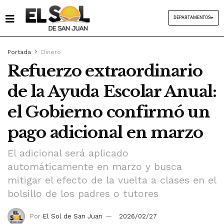
DEPARTAMENTOS
Portada
Dinero
Refuerzo extraordinario
de la Ayuda Escolar Anual:
el Gobierno confirmó un
pago adicional en marzo
El adicional será aplicado
automáticamente en marzo y busca
mitigar el efecto de la vuelta a clases en el
bolsillo de los padres o tutores
Por
El Sol de San Juan
2026/02/27