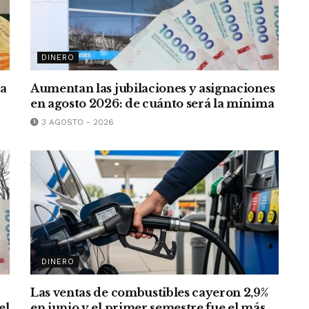
DINERO
ra
Aumentan las jubilaciones y asignaciones
en agosto 2026: de cuánto será la mínima
3 AGOSTO - 2026
DINERO
Las ventas de combustibles cayeron 2,9%
el
en junio y el primer semestre fue el más