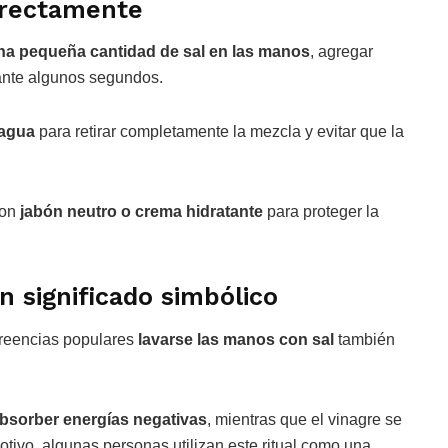
rrectamente
na pequeña cantidad de sal en las manos
, agregar
ante algunos segundos.
 agua
para retirar completamente la mezcla y evitar que la
con
jabón neutro o crema hidratante
para proteger la
 significado simbólico
creencias populares
lavarse las manos con sal
también
bsorber energías negativas
, mientras que el vinagre se
otivo, algunas personas utilizan este ritual como una