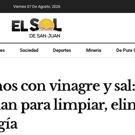
Viernes 07 De Agosto, 2026
les
Sociedad
Deportes
Minería
De Pura 
os con vinagre y sal:
n para limpiar, elim
gía