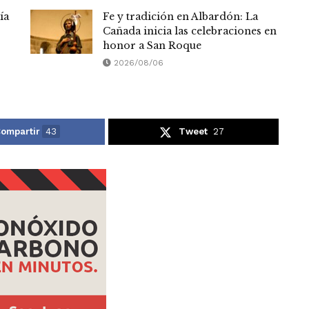
ía
Fe y tradición en Albardón: La
Cañada inicia las celebraciones en
honor a San Roque
2026/08/06
ompartir
43
Tweet
27