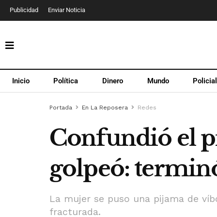
Publicidad
Enviar Noticia
Inicio
Política
Dinero
Mundo
Policia
Portada
En La Reposera
Redes
Confundió el pi
golpeó: termin
La mujer se puso una pijama de víb
fracturada.