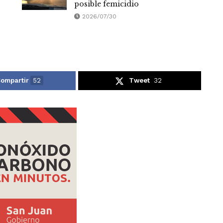
posible femicidio
2026/07/30
ompartir
52
Tweet
32