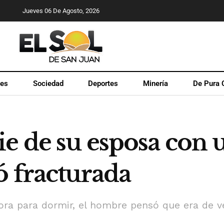
Jueves 06 De Agosto, 2026
les
Sociedad
Deportes
Minería
De Pura 
e de su esposa con u
ó fracturada
ora para dormir, el hombre pensó que era de v