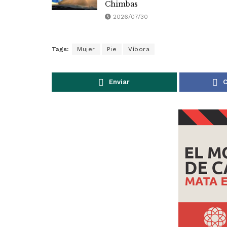
Chimbas
2026/07/30
Tags:
Mujer
Pie
Víbora
Enviar
C