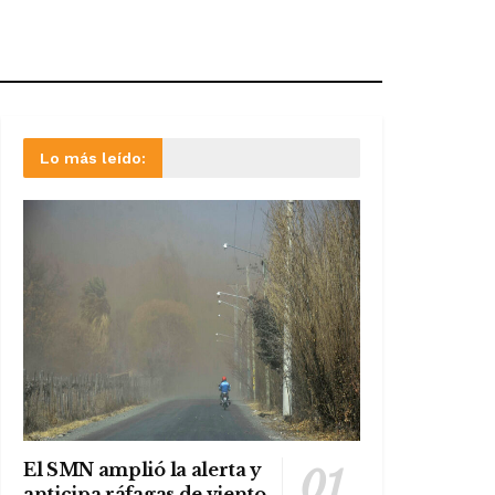
Lo más leído:
El SMN amplió la alerta y
anticipa ráfagas de viento