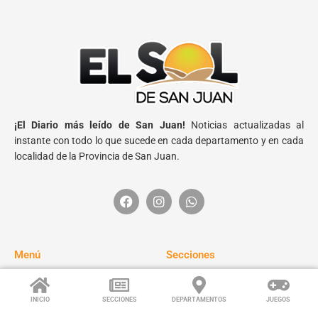
¡El Diario más leído de San Juan!
Noticias actualizadas al
instante con todo lo que sucede en cada departamento y en cada
localidad de la Provincia de San Juan.
Menú
Secciones
Inicio
Policiales
Acerca de
Turismo
INICIO
SECCIONES
DEPARTAMENTOS
JUEGOS
Enviar Noticia
Deportes