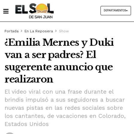
DEPARTAMENTOS
Portada
En La Reposera
Show
¿Emilia Mernes y Duki
van a ser padres? El
sugerente anuncio que
realizaron
El video viral con una frase durante el
brindis impulsó a sus seguidores a buscar
nuevas pistas en las redes sociales sobre
los cantantes, de vacaciones en Colorado,
Estados Unidos