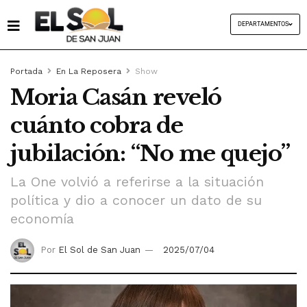
DEPARTAMENTOS
Portada
En La Reposera
Show
Moria Casán reveló
cuánto cobra de
jubilación: “No me quejo”
La One volvió a referirse a la situación
política y dio a conocer un dato de su
economía
Por
El Sol de San Juan
2025/07/04