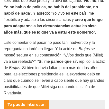
seis años que esté presa y la diva fue tajante: “
No, no, no.
Yo no hablo de política, no habló del presidente, no
habló de nada
”. Y agregó: “Yo vivo en este país, me
flexibilizo y adapto a las circunstancias y
creo que tengo
para adaptarme a las circunstancias actuales siete
años más, que es lo que va a estar este gobierno
”.
Este comentario al pasar no pasó tan inadvertido y la
repregunta no tardó en llegar. Y la actriz de
Brujas
se
mostró segura en su contestación. “¿Vos decís que (Milei)
va a ser reelecto?“: “
Sí, me parece que sí
”, replicó la actriz
de
Brujas
. Si bien todavía faltan poco más de dos años
para las elecciones presidenciales, la exvedette dejó en
claro que cuando se lleven a cabo siente que hay grandes
posibilidades de que Milei siga ocupando el sillón de
Rivadavia.
Te puede interesar: