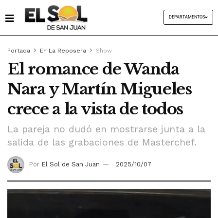
DEPARTAMENTOS
Portada
En La Reposera
Show
El romance de Wanda
Nara y Martín Migueles
crece a la vista de todos
La pareja no dudó en mostrarse junta a la
salida de las grabaciones de Masterchef.
Por
El Sol de San Juan
2025/10/07