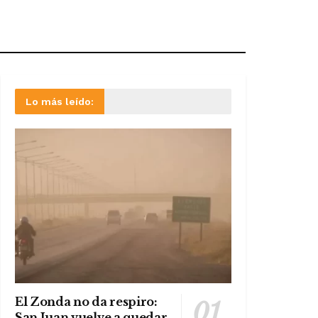
Lo más leído:
El Zonda no da respiro:
San Juan vuelve a quedar