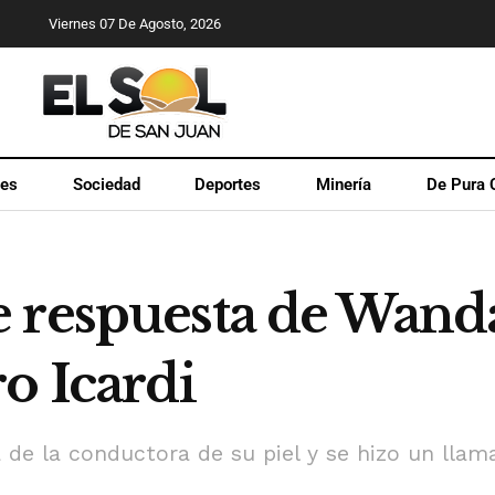
Viernes 07 De Agosto, 2026
les
Sociedad
Deportes
Minería
De Pura 
 respuesta de Wanda
o Icardi
a de la conductora de su piel y se hizo un llam