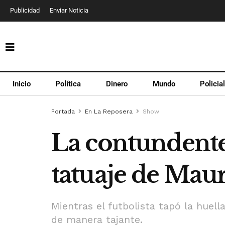
Publicidad
Enviar Noticia
Inicio
Política
Dinero
Mundo
Policia
Portada
En La Reposera
Show
La contundente
tatuaje de Maur
Mientras el futbolista tapó la huell
de manera tajante.