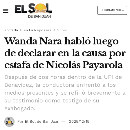
DEPARTAMENTOS
Portada
En La Reposera
Show
Wanda Nara habló luego
de declarar en la causa por
estafa de Nicolás Payarola
Después de dos horas dentro de la UFI de
Benavídez, la conductora enfrentó a los
medios presentes y se refirió brevemente a
su testimonio como testigo de su
exabogado.
Por
El Sol de San Juan
2025/12/15