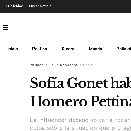
Publicidad
Enviar Noticia
Inicio
Política
Dinero
Mundo
Policia
Portada
En La Reposera
Show
Sofía Gonet hab
Homero Pettin
La influencer decidió volver a toc
culpa sobre la situación que protag