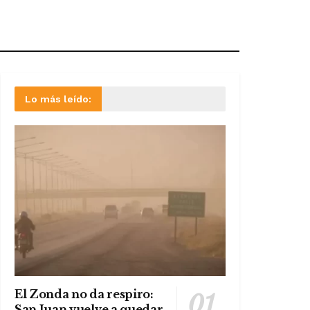
Lo más leído:
El Zonda no da respiro:
San Juan vuelve a quedar