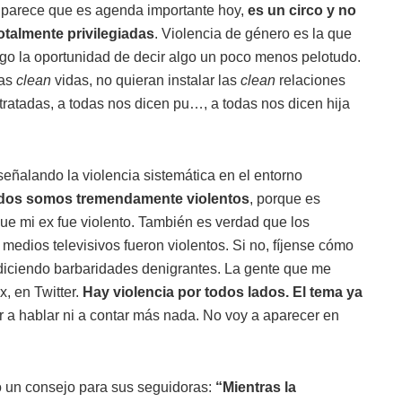
e parece que es agenda importante hoy,
es un circo y no
talmente privilegiadas
. Violencia de género es la que
ngo la oportunidad de decir algo un poco menos pelotudo.
las
clean
vidas, no quieran instalar las
clean
relaciones
atadas, a todas nos dicen pu…, a todas nos dicen hija
señalando la violencia sistemática en el entorno
odos somos tremendamente violentos
, porque es
ue mi ex fue violento. También es verdad que los
medios televisivos fueron violentos. Si no, fíjense cómo
 diciendo barbaridades denigrantes. La gente que me
x, en Twitter.
Hay violencia por todos lados. El tema ya
ir a hablar ni a contar más nada. No voy a aparecer en
ejó un consejo para sus seguidoras:
“Mientras la