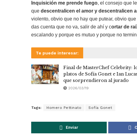
Inquisición me prende fuego
, el consejo que 
que
descentralicen el amor y descentralicen 
violento, obvio que no hay que putear, obvio qu
das cuenta que no va, salir de ahí y c
ortar de ra
escalando y porque es mutuo y porque no termin
Te puede interesar:
Final de MasterChef Celebrity: l
platos de Sofía Gonet e Ian Luca
que sorprendieron al jurado
2026/03/19
Tags:
Homero Pettinato
Sofía Gonet
Enviar
C