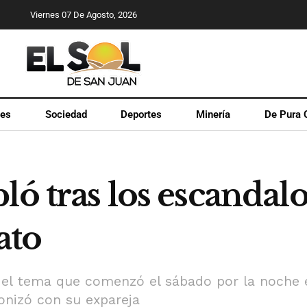
Viernes 07 De Agosto, 2026
les
Sociedad
Deportes
Minería
De Pura 
ló tras los escandal
ato
ar el tema que comenzó el sábado por la noche 
onizó con su expareja