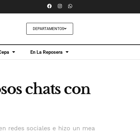
DEPARTAMENTOS
Cepa
En La Reposera
osos chats con
en redes sociales e hizo un mea