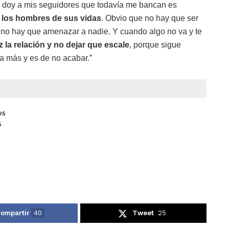
le doy a mis seguidores que todavía me bancan es
a los hombres de sus vidas
. Obvio que no hay que ser
e no hay que amenazar a nadie. Y cuando algo no va y te
íz la relación y no dejar que escale
, porque sigue
a más y es de no acabar.”
os
s
ompartir
40
Tweet
25