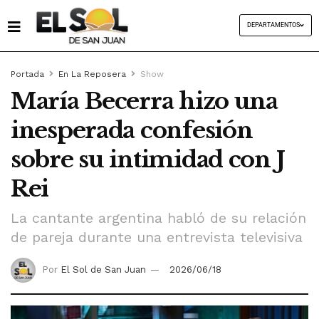
DEPARTAMENTOS
Portada
En La Reposera
Show
María Becerra hizo una
inesperada confesión
sobre su intimidad con J
Rei
La cantante argentina habló de su relación
de pareja durante una entrevista televisiva
Por
El Sol de San Juan
2026/06/18