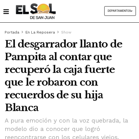
DEPARTAMENTOS
Portada
En La Reposera
Show
El desgarrador llanto de
Pampita al contar que
recuperó la caja fuerte
que le robaron con
recuerdos de su hija
Blanca
A pura emoción y con la voz quebrada, la
modelo dio a conocer que logró
reencontrarse con los celulares viejos,