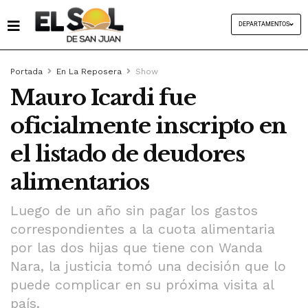
DEPARTAMENTOS
Portada
En La Reposera
Show
Mauro Icardi fue
oficialmente inscripto en
el listado de deudores
alimentarios
Luego de un año sin pagar los gastos
correspondientes a la cuota alimentaria
por las dos hijas que tiene con Wanda
Nara, la justicia tomó una decisión que lo
puede complicar en su próxima visita al
país.