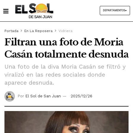
DEPARTAMENTOS
Portada
En La Reposera
Vidriera
Filtran una foto de Moria
Casán totalmente desnuda
Una foto de la diva Moria Casán se filtró y
viralizó en las redes sociales donde
aparece desnuda.
Por
El Sol de San Juan
2025/12/26