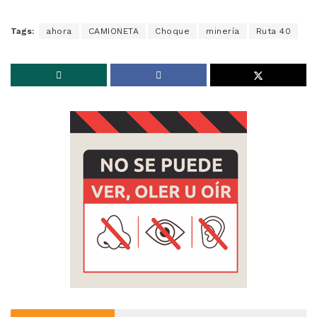
Tags:
ahora
CAMIONETA
Choque
minería
Ruta 40