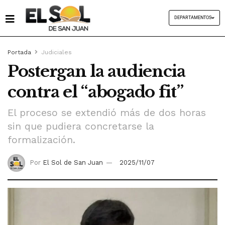
DEPARTAMENTOS
Portada
Judiciales
Postergan la audiencia
contra el “abogado fit”
El proceso se extendió más de dos horas
sin que pudiera concretarse la
formalización.
Por
El Sol de San Juan
2025/11/07