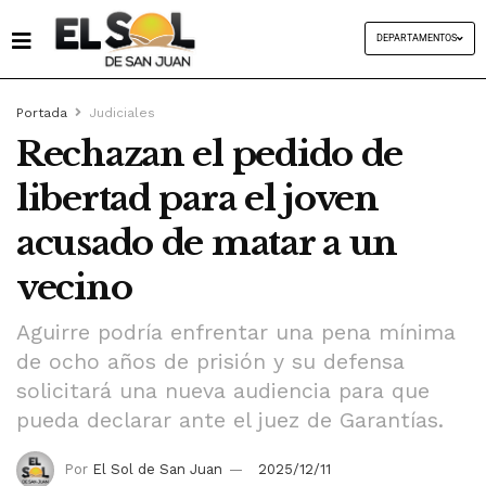
DEPARTAMENTOS
Portada
Judiciales
Rechazan el pedido de
libertad para el joven
acusado de matar a un
vecino
Aguirre podría enfrentar una pena mínima
de ocho años de prisión y su defensa
solicitará una nueva audiencia para que
pueda declarar ante el juez de Garantías.
Por
El Sol de San Juan
2025/12/11