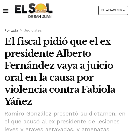
DEPARTAMENTOS
Portada
Judiciales
El fiscal pidió que el ex
presidente Alberto
Fernández vaya a juicio
oral en la causa por
violencia contra Fabiola
Yáñez
Ramiro González presentó su dictamen, en
el que acusó al ex presidente de lesiones
leves y graves agravadas, y amenazas